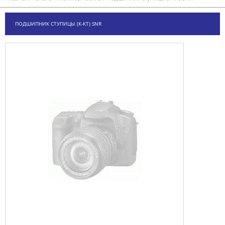
ПОДШИПНИК СТУПИЦЫ (К-КТ) SNR