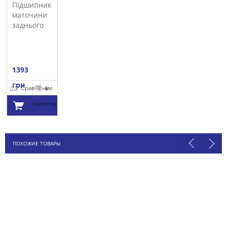
Підшипник
маточини
заднього
колеса SNR
1393
грн
Сравнение
В
Рассрочку
Добавить в
ПОХОЖИЕ ТОВАРЫ
корзину