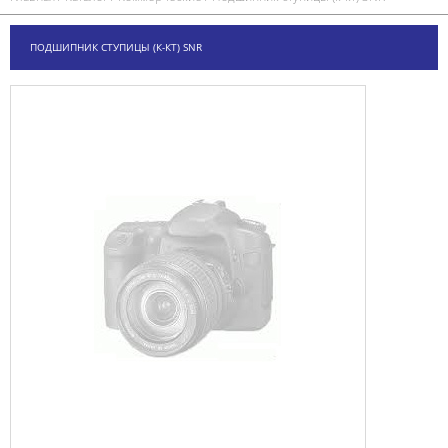
ПОДШИПНИК СТУПИЦЫ (К-КТ) SNR