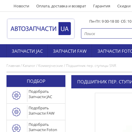
Новости
Оплата, доставка и возврат
Гарантия
Скидки
Пн-Пт: 9 00-18 00 Сб: 1
ЗАПЧАСТИ JAC
ЗАПЧАСТИ FAW
ЗАПЧАСТИ FOT
Главная
/
Каталог
/
Коммерческие
/
Подшипник пер. ступицы SNR
ПОДБОР
ПОДШИПНИК ПЕР. СТУП
Подобрать
Запчасти JAC
Подобрать
Запчасти FAW
Подобрать
Запчасти Foton