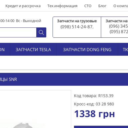
Кредит и рассрочка
Тех.информация
СТО
Блог
О комп
0 00-14 00 Вс - Выходной
Запчасти на грузовые
Запчасти на
(096) 345
(098) 514-24-87
,
(095) 87
ON
ЗАПЧАСТИ TESLA
ЗАПЧАСТИ DONG FENG
Т
ИЦЫ SNR
Код товара: R153.39
Кросс-код: 03 28 980
1338
грн