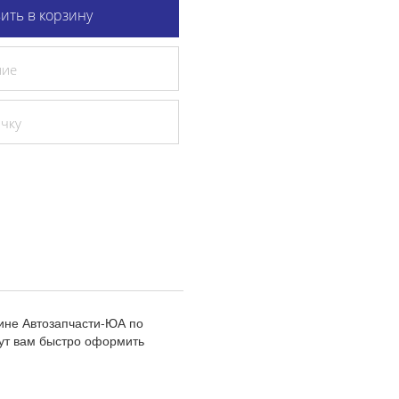
ить в корзину
ние
очку
ине Автозапчасти-ЮА по
ут вам быстро оформить