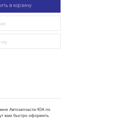
ить в корзину
ние
очку
зине Автозапчасти-ЮА по
ут вам быстро оформить