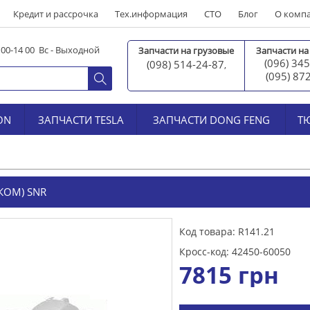
Кредит и рассрочка
Тех.информация
СТО
Блог
О комп
0 00-14 00 Вс - Выходной
Запчасти на грузовые
Запчасти на
(096) 345
(098) 514-24-87
,
(095) 87
ON
ЗАПЧАСТИ TESLA
ЗАПЧАСТИ DONG FENG
Т
КОМ) SNR
Код товара: R141.21
Кросс-код: 42450-60050
7815
грн