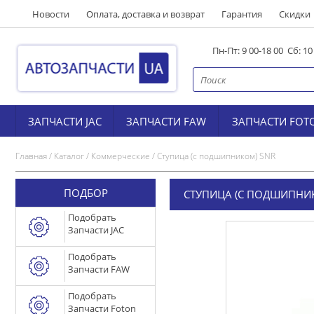
Новости
Оплата, доставка и возврат
Гарантия
Скидки
Пн-Пт: 9 00-18 00 Сб: 1
ЗАПЧАСТИ JAC
ЗАПЧАСТИ FAW
ЗАПЧАСТИ FOT
Главная
/
Каталог
/
Коммерческие
/
Ступица (с подшипником) SNR
ПОДБОР
СТУПИЦА (С ПОДШИПНИ
Подобрать
Запчасти JAC
Подобрать
Запчасти FAW
Подобрать
Запчасти Foton