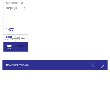
маточини
переднього
колеса SKF
1477
грн
Сравнение
В
Рассрочку
Добавить в
ПОХОЖИЕ ТОВАРЫ
корзину