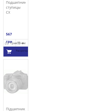
Подшипник
ступицы
CX
567
грн
Сравнение
В
Рассрочку
Добавить в
корзину
Підшипник