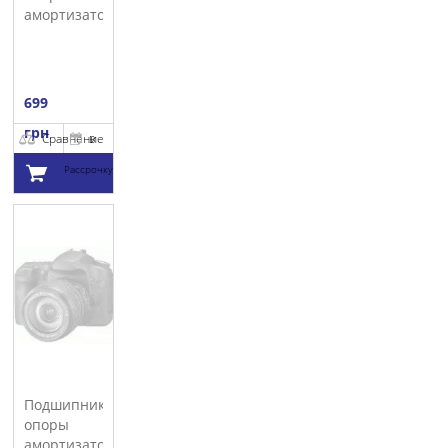
амортизатора
LEMFORDER
699
грн
Сравнение
В
Рассрочку
Добавить в
корзину
Подшипник
опоры
амортизатора