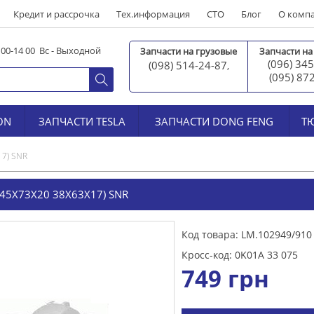
Кредит и рассрочка
Тех.информация
СТО
Блог
О комп
0 00-14 00 Вс - Выходной
Запчасти на грузовые
Запчасти на
(096) 345
(098) 514-24-87
,
(095) 87
ON
ЗАПЧАСТИ TESLA
ЗАПЧАСТИ DONG FENG
Т
17) SNR
5X73X20 38X63X17) SNR
Код товара: LM.102949/910
Кросс-код: 0K01A 33 075
749
грн