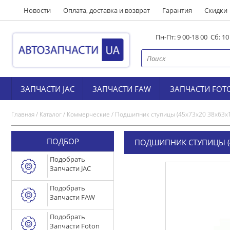
Новости
Оплата, доставка и возврат
Гарантия
Скидки
Пн-Пт: 9 00-18 00 Сб: 1
ЗАПЧАСТИ JAC
ЗАПЧАСТИ FAW
ЗАПЧАСТИ FOT
Главная
/
Каталог
/
Коммерческие
/
Подшипник ступицы (45x73x20 38x63x
ПОДБОР
ПОДШИПНИК СТУПИЦЫ (4
Подобрать
Запчасти JAC
Подобрать
Запчасти FAW
Подобрать
Запчасти Foton