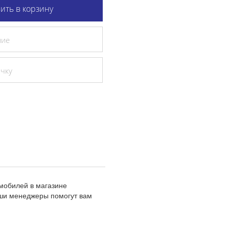
ить в корзину
ние
очку
мобилей в магазине
аши менеджеры помогут вам