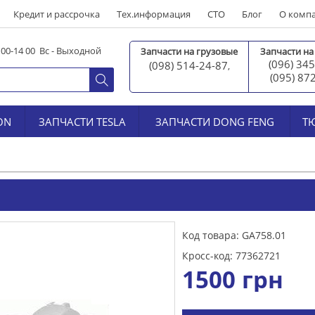
Кредит и рассрочка
Тех.информация
СТО
Блог
О комп
0 00-14 00 Вс - Выходной
Запчасти на грузовые
Запчасти на
(096) 345
(098) 514-24-87
,
(095) 87
ON
ЗАПЧАСТИ TESLA
ЗАПЧАСТИ DONG FENG
Т
Код товара: GA758.01
Кросс-код: 77362721
1500
грн