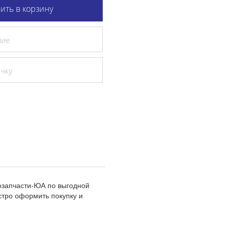
ить в корзину
ние
очку
озапчасти-ЮА по выгодной
стро оформить покупку и