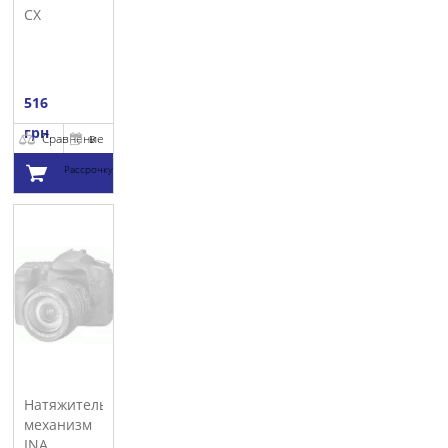
CX
516
грн
Сравнение
В
Рассрочку
Добавить в
корзину
Натяжитель
механизм
INA