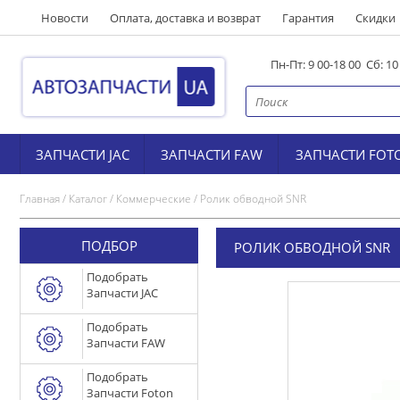
Новости
Оплата, доставка и возврат
Гарантия
Скидки
Пн-Пт: 9 00-18 00 Сб: 1
ЗАПЧАСТИ JAC
ЗАПЧАСТИ FAW
ЗАПЧАСТИ FOT
Главная
/
Каталог
/
Коммерческие
/
Ролик обводной SNR
ПОДБОР
РОЛИК ОБВОДНОЙ SNR
Подобрать
Запчасти JAC
Подобрать
Запчасти FAW
Подобрать
Запчасти Foton