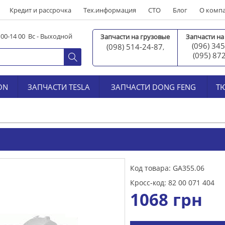
Кредит и рассрочка
Тех.информация
СТО
Блог
О комп
0 00-14 00 Вс - Выходной
Запчасти на грузовые
Запчасти на
(096) 345
(098) 514-24-87
,
(095) 87
ON
ЗАПЧАСТИ TESLA
ЗАПЧАСТИ DONG FENG
Т
Код товара: GA355.06
Кросс-код: 82 00 071 404
1068
грн