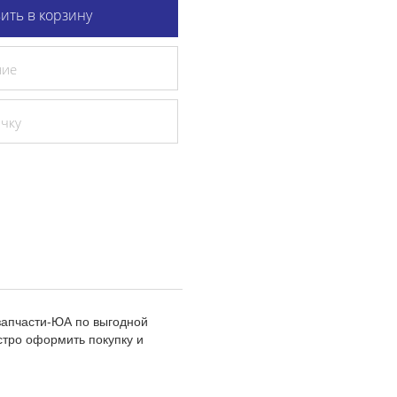
ить в корзину
ние
очку
запчасти-ЮА по выгодной
стро оформить покупку и