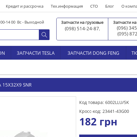
Кредит и рассрочка
Тех.информация
СТО
Блог
О комп
0 00-14 00 Вс - Выходной
Запчасти на грузовые
Запчасти на
(096) 345
(098) 514-24-87
,
(095) 87
ON
ЗАПЧАСТИ TESLA
ЗАПЧАСТИ DONG FENG
Т
 15X32X9 SNR
Код товара: 6002LLU/5K
Кросс-код: 23441-43G00
182
грн