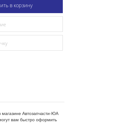
ить в корзину
ние
очку
в магазине Автозапчасти-ЮА
могут вам быстро оформить