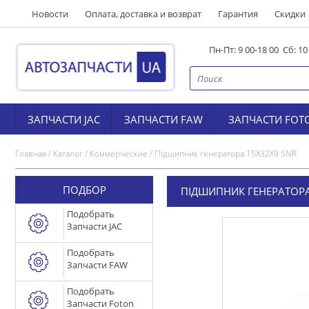
Новости
Оплата, доставка и возврат
Гарантия
Скидки
Пн-Пт: 9 00-18 00 Сб: 1
ЗАПЧАСТИ JAC
ЗАПЧАСТИ FAW
ЗАПЧАСТИ FOT
Главная
/
Каталог
/
Коммерческие
/
Підшипник генератора 15X32X9 SNR
ПОДБОР
ПІДШИПНИК ГЕНЕРАТОРА
Подобрать
Запчасти JAC
Подобрать
Запчасти FAW
Подобрать
Запчасти Foton