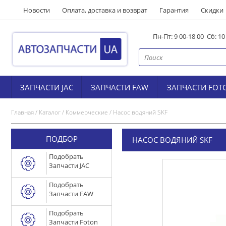
Новости
Оплата, доставка и возврат
Гарантия
Скидки
Пн-Пт: 9 00-18 00 Сб: 1
ЗАПЧАСТИ JAC
ЗАПЧАСТИ FAW
ЗАПЧАСТИ FOT
Главная
/
Каталог
/
Коммерческие
/
Насос водяний SKF
ПОДБОР
НАСОС ВОДЯНИЙ SKF
Подобрать
Запчасти JAC
Подобрать
Запчасти FAW
Подобрать
Запчасти Foton