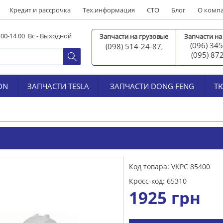
Кредит и рассрочка
Тех.информация
СТО
Блог
О комп
0 00-14 00 Вс - Выходной
Запчасти на грузовые
Запчасти на
(096) 345
(098) 514-24-87
,
(095) 87
ON
ЗАПЧАСТИ TESLA
ЗАПЧАСТИ DONG FENG
Т
Код товара: VKPC 85400
Кросс-код: 65310
1925
грн