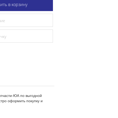
ить в корзину
ние
очку
апчасти-ЮА по выгодной
стро оформить покупку и