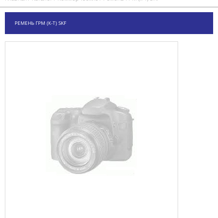
РЕМЕНЬ ГРМ (К-Т) SKF