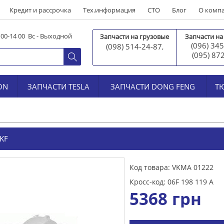
Кредит и рассрочка
Тех.информация
СТО
Блог
О комп
0 00-14 00 Вс - Выходной
Запчасти на грузовые
Запчасти на
(096) 345
(098) 514-24-87
,
(095) 87
ON
ЗАПЧАСТИ TESLA
ЗАПЧАСТИ DONG FENG
Т
KF
Код товара: VKMA 01222
Кросс-код: 06F 198 119 A
5368
грн