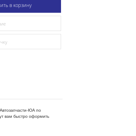
ить в корзину
ние
очку
 Автозапчасти-ЮА по
ут вам быстро оформить