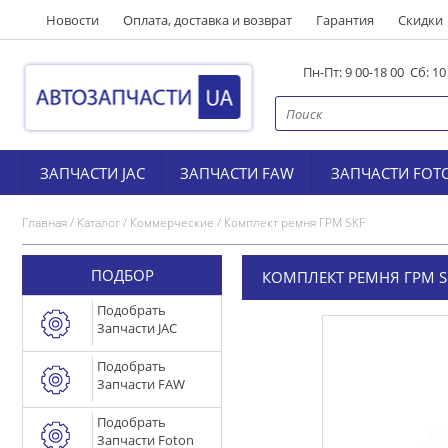
Новости
Оплата, доставка и возврат
Гарантия
Скидки
Пн-Пт: 9 00-18 00 Сб: 1
ЗАПЧАСТИ JAC
ЗАПЧАСТИ FAW
ЗАПЧАСТИ FOT
Главная
/
Каталог
/
Коммерческие
/
Комплект ремня ГРМ SKF
ПОДБОР
КОМПЛЕКТ РЕМНЯ ГРМ S
Подобрать
Запчасти JAC
Подобрать
Запчасти FAW
Подобрать
Запчасти Foton