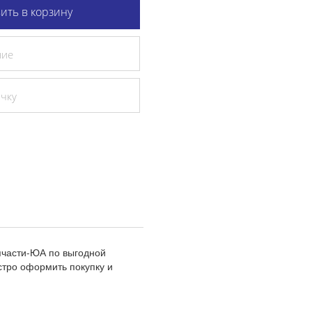
ить в корзину
ние
очку
пчасти-ЮА по выгодной
стро оформить покупку и