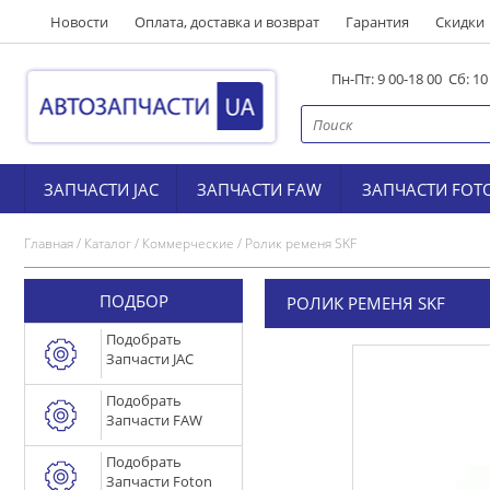
Новости
Оплата, доставка и возврат
Гарантия
Скидки
Пн-Пт: 9 00-18 00 Сб: 1
ЗАПЧАСТИ JAC
ЗАПЧАСТИ FAW
ЗАПЧАСТИ FOT
Главная
/
Каталог
/
Коммерческие
/
Ролик ременя SKF
ПОДБОР
РОЛИК РЕМЕНЯ SKF
Подобрать
Запчасти JAC
Подобрать
Запчасти FAW
Подобрать
Запчасти Foton