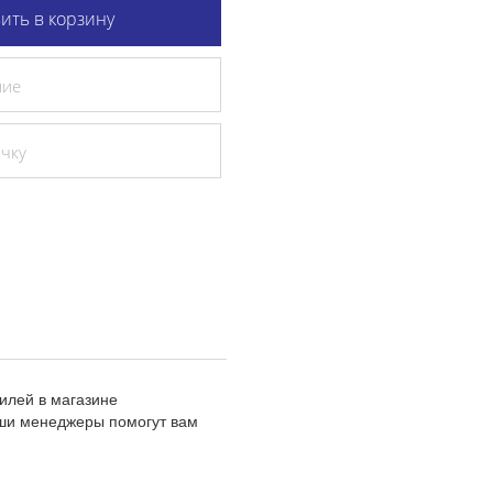
ить в корзину
ние
очку
илей в магазине
аши менеджеры помогут вам