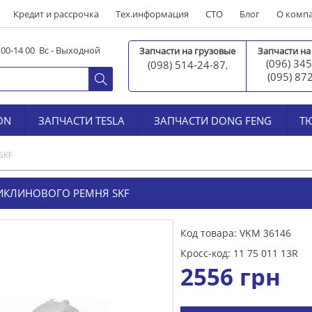
Кредит и рассрочка
Тех.информация
СТО
Блог
О комп
0 00-14 00 Вс - Выходной
Запчасти на грузовые
Запчасти на
(096) 345
(098) 514-24-87
,
(095) 87
ON
ЗАПЧАСТИ TESLA
ЗАПЧАСТИ DONG FENG
Т
SKF
КЛИНОВОГО РЕМНЯ SKF
Код товара: VKM 36146
Кросс-код: 11 75 011 13R
2556
грн