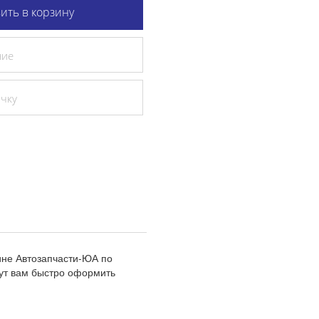
ить в корзину
ние
очку
ине Автозапчасти-ЮА по
ут вам быстро оформить