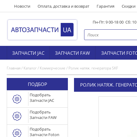
Новости
Оплата, доставка и возврат
Гарантия
Скидки
Пн-Пт: 9 00-18 00 Сб: 1
ЗАПЧАСТИ JAC
ЗАПЧАСТИ FAW
ЗАПЧАСТИ FOT
Главная
/
Каталог
/
Коммерческие
/
Ролик натяж. генератора SKF
ПОДБОР
РОЛИК НАТЯЖ. ГЕНЕРАТО
Подобрать
Запчасти JAC
Подобрать
Запчасти FAW
Подобрать
Запчасти Foton