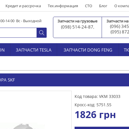
Кредит и рассрочка
Тех.информация
СТО
Блог
О комп
0 00-14 00 Вс - Выходной
Запчасти на грузовые
Запчасти на
(096) 345
(098) 514-24-87
,
(095) 87
ON
ЗАПЧАСТИ TESLA
ЗАПЧАСТИ DONG FENG
Т
РА SKF
Код товара: VKM 33033
Кросс-код: 5751.55
1826
грн