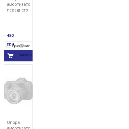
амортизатора
переднего
SASIC
480
грн
Сравнение
В
Рассрочку
Добавить в
корзину
Опора
амортизатора