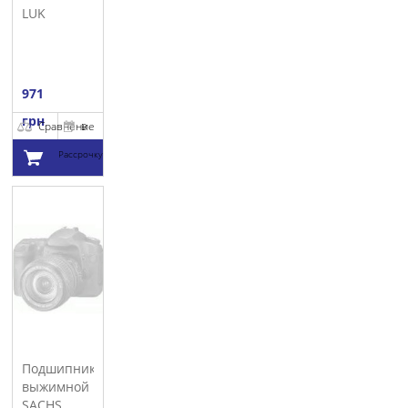
LUK
971
грн
Сравнение
В
Рассрочку
Добавить в
корзину
Подшипник
выжимной
SACHS