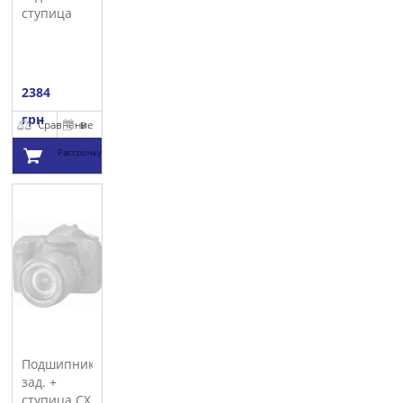
ступица
AUTOTECHTEILE
2384
грн
Сравнение
В
Рассрочку
Добавить в
корзину
Подшипник
зад. +
ступица CX