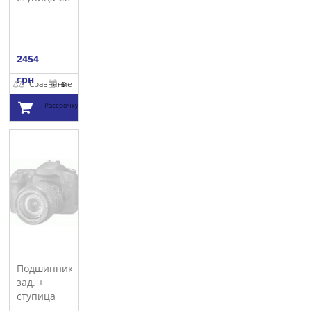
2454
грн
Сравнение
В
Рассрочку
Добавить в
корзину
Подшипник
зад. +
ступица
SNR