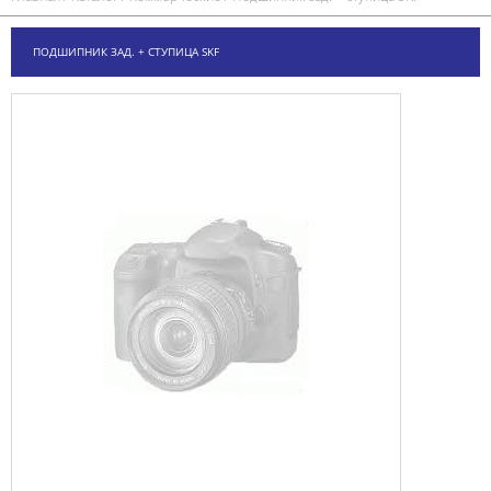
ПОДШИПНИК ЗАД. + СТУПИЦА SKF