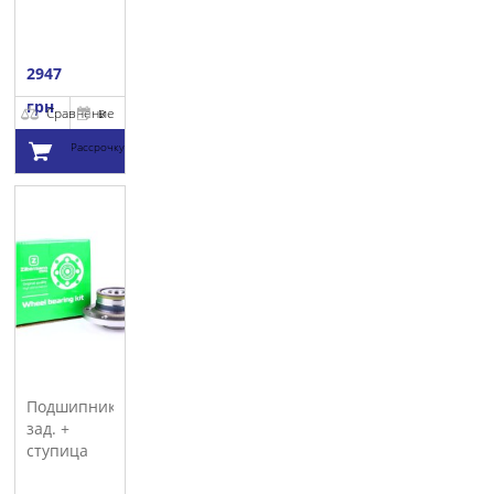
2947
грн
Сравнение
В
Рассрочку
Добавить в
корзину
Подшипник
зад. +
ступица