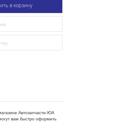
ить в корзину
ние
очку
магазине Автозапчасти-ЮА
могут вам быстро оформить