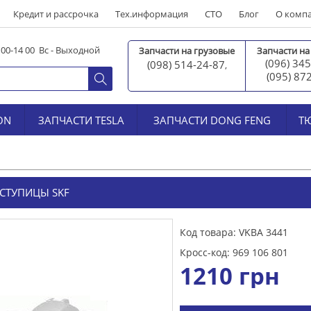
Кредит и рассрочка
Тех.информация
СТО
Блог
О комп
0 00-14 00 Вс - Выходной
Запчасти на грузовые
Запчасти на
(096) 345
(098) 514-24-87
,
(095) 87
ON
ЗАПЧАСТИ TESLA
ЗАПЧАСТИ DONG FENG
Т
СТУПИЦЫ SKF
Код товара: VKBA 3441
Кросс-код: 969 106 801
1210
грн