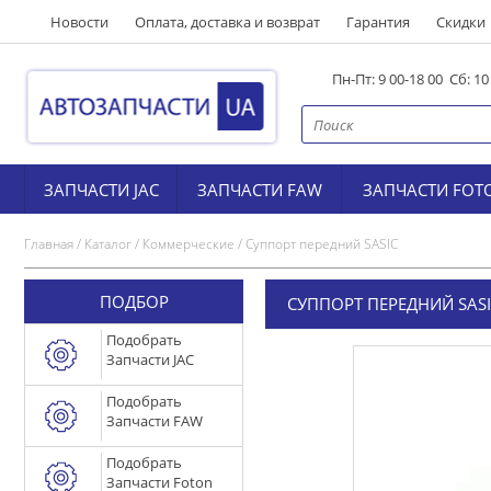
Новости
Оплата, доставка и возврат
Гарантия
Скидки
Пн-Пт: 9 00-18 00 Сб: 1
ЗАПЧАСТИ JAC
ЗАПЧАСТИ FAW
ЗАПЧАСТИ FOT
Главная
/
Каталог
/
Коммерческие
/
Суппорт передний SASIC
ПОДБОР
СУППОРТ ПЕРЕДНИЙ SAS
Подобрать
Запчасти JAC
Подобрать
Запчасти FAW
Подобрать
Запчасти Foton