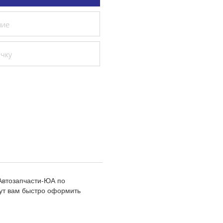
ние
очку
Автозапчасти-ЮА по
ут вам быстро оформить