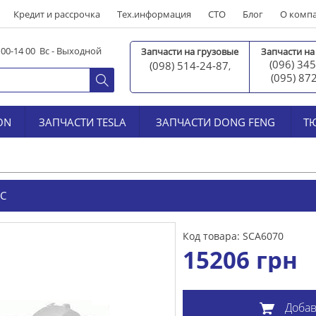
Кредит и рассрочка
Тех.информация
СТО
Блог
О комп
0 00-14 00 Вс - Выходной
Запчасти на грузовые
Запчасти на
(096) 345
(098) 514-24-87
,
(095) 87
ON
ЗАПЧАСТИ TESLA
ЗАПЧАСТИ DONG FENG
Т
IC
Код товара: SCA6070
15206
грн
Добав