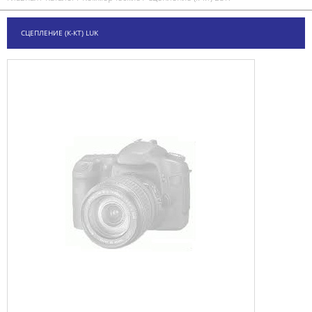
СЦЕПЛЕНИЕ (К-КТ) LUK