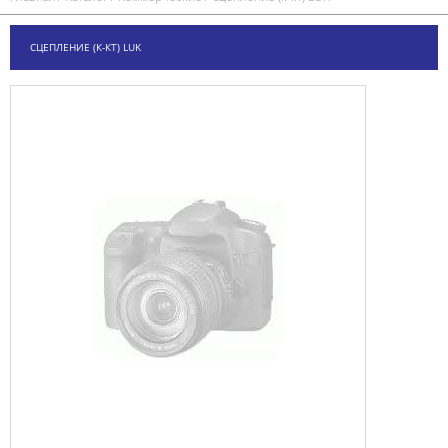
СЦЕПЛЕНИЕ (К-КТ) LUK