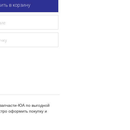
ить в корзину
ние
очку
озапчасти-ЮА по выгодной
стро оформить покупку и