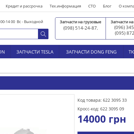
Кредит и рассрочка
Тех.информация
СТО
Блог
О комп
0 00-14 00 Вс - Выходной
Запчасти на грузовые
Запчасти на
(096) 345
(098) 514-24-87
,
(095) 87
ON
ЗАПЧАСТИ TESLA
ЗАПЧАСТИ DONG FENG
Т
Код товара: 622 3095 33
Кросс-код: 622 3095 09
14000
грн