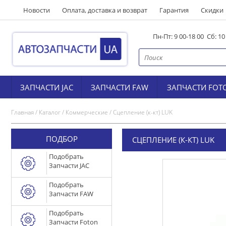
Новости
Оплата, доставка и возврат
Гарантия
Скидки
Пн-Пт: 9 00-18 00 Сб: 1
ЗАПЧАСТИ JAC
ЗАПЧАСТИ FAW
ЗАПЧАСТИ FOT
Главная
/
Каталог
/
Коммерческие
/
Сцепление (к-кт) LUK
ПОДБОР
СЦЕПЛЕНИЕ (К-КТ) LUK
Подобрать
Запчасти JAC
Подобрать
Запчасти FAW
Подобрать
Запчасти Foton