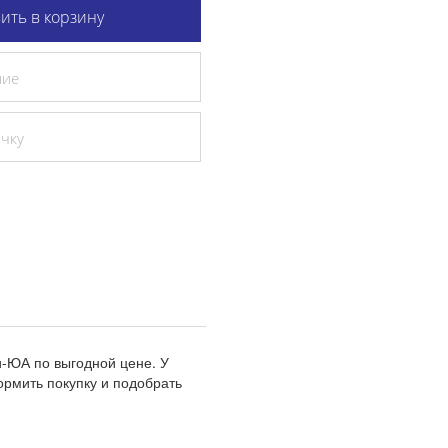
ить в корзину
ние
очку
и-ЮА по выгодной цене. У
рмить покупку и подобрать