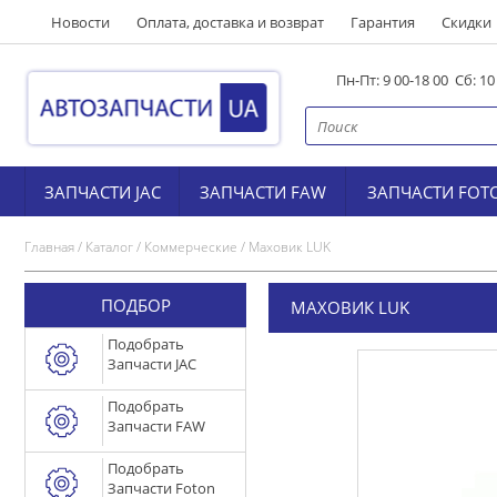
Новости
Оплата, доставка и возврат
Гарантия
Скидки
Пн-Пт: 9 00-18 00 Сб: 1
ЗАПЧАСТИ JAC
ЗАПЧАСТИ FAW
ЗАПЧАСТИ FOT
Главная
/
Каталог
/
Коммерческие
/
Маховик LUK
ПОДБОР
МАХОВИК LUK
Подобрать
Запчасти JAC
Подобрать
Запчасти FAW
Подобрать
Запчасти Foton