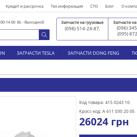
Кредит и рассрочка
Тех.информация
СТО
Блог
О комп
0 00-14 00 Вс - Выходной
Запчасти на грузовые
Запчасти на
(096) 345
(098) 514-24-87
,
(095) 87
ON
ЗАПЧАСТИ TESLA
ЗАПЧАСТИ DONG FENG
Т
Код товара: 415 0243 10
Кросс-код: A 611 030 20 05
26024
грн