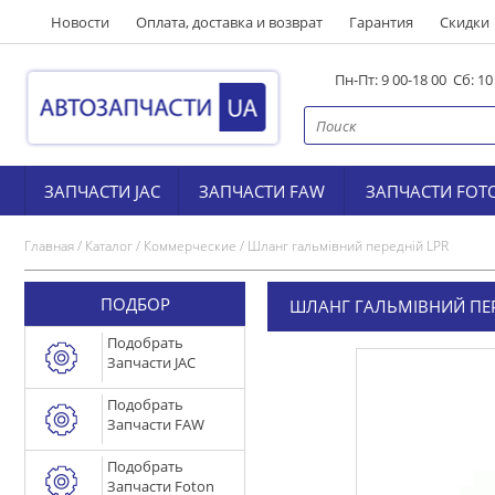
Новости
Оплата, доставка и возврат
Гарантия
Скидки
Пн-Пт: 9 00-18 00 Сб: 1
ЗАПЧАСТИ JAC
ЗАПЧАСТИ FAW
ЗАПЧАСТИ FOT
Главная
/
Каталог
/
Коммерческие
/
Шланг гальмівний передній LPR
ПОДБОР
ШЛАНГ ГАЛЬМІВНИЙ ПЕР
Подобрать
Запчасти JAC
Подобрать
Запчасти FAW
Подобрать
Запчасти Foton