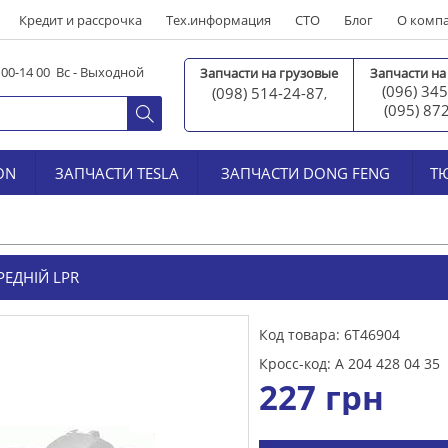
Кредит и рассрочка
Тех.информация
СТО
Блог
О комп
0 00-14 00 Вс - Выходной
Запчасти на грузовые
Запчасти на
(096) 345
(098) 514-24-87
,
(095) 87
ON
ЗАПЧАСТИ TESLA
ЗАПЧАСТИ DONG FENG
Т
ЕДНІЙ LPR
Код товара: 6T46904
Кросс-код: A 204 428 04 35
227
грн