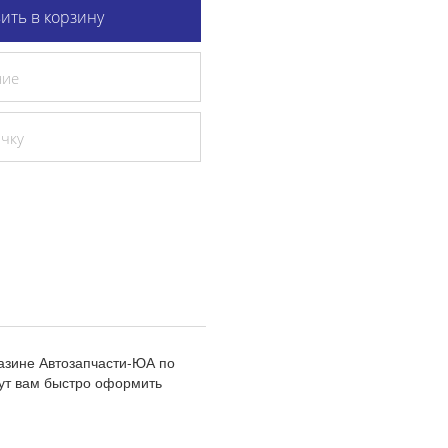
ить в корзину
ние
очку
газине Автозапчасти-ЮА по
ут вам быстро оформить