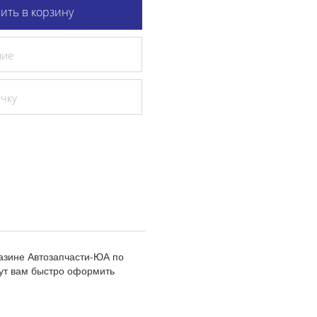
ить в корзину
ние
очку
газине Автозапчасти-ЮА по
ут вам быстро оформить