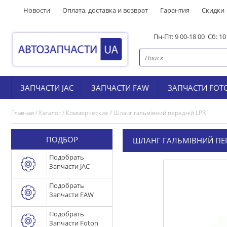
Новости
Оплата, доставка и возврат
Гарантия
Скидки
Пн-Пт: 9 00-18 00 Сб: 1
ЗАПЧАСТИ JAC
ЗАПЧАСТИ FAW
ЗАПЧАСТИ FOT
Главная
/
Каталог
/
Коммерческие
/
Шланг гальмівний передній LPR
ПОДБОР
ШЛАНГ ГАЛЬМІВНИЙ ПЕР
Подобрать
Запчасти JAC
Подобрать
Запчасти FAW
Подобрать
Запчасти Foton