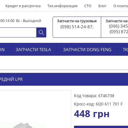
Кредит и рассрочка
Тех.информация
СТО
Блог
О комп
0 00-14 00 Вс - Выходной
Запчасти на грузовые
Запчасти на
(096) 345
(098) 514-24-87
,
(095) 87
ON
ЗАПЧАСТИ TESLA
ЗАПЧАСТИ DONG FENG
Т
ЕДНІЙ LPR
Код товара: 6T46738
Кросс-код: 6Q0 611 701 F
448
грн