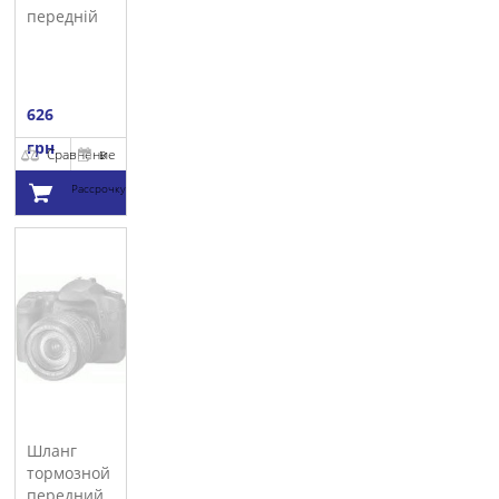
передній
CORTECO
626
грн
Сравнение
В
Рассрочку
Добавить в
корзину
Шланг
тормозной
передний