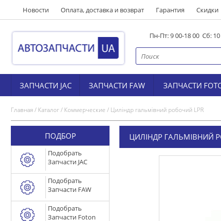
Новости
Оплата, доставка и возврат
Гарантия
Скидки
Пн-Пт: 9 00-18 00 Сб: 1
ЗАПЧАСТИ JAC
ЗАПЧАСТИ FAW
ЗАПЧАСТИ FOT
Главная
/
Каталог
/
Коммерческие
/
Циліндр гальмівний робочий LPR
ПОДБОР
ЦИЛІНДР ГАЛЬМІВНИЙ Р
Подобрать
Запчасти JAC
Подобрать
Запчасти FAW
Подобрать
Запчасти Foton