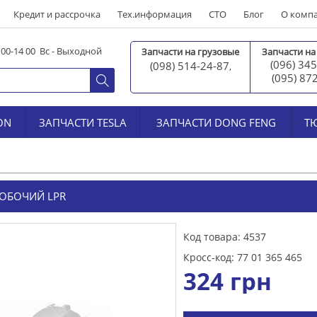
Кредит и рассрочка
Тех.информация
СТО
Блог
О комп
0 00-14 00 Вс - Выходной
Запчасти на грузовые
Запчасти на
(096) 345
(098) 514-24-87
,
(095) 87
ON
ЗАПЧАСТИ TESLA
ЗАПЧАСТИ DONG FENG
Т
ОБОЧИЙ LPR
Код товара: 4537
Кросс-код: 77 01 365 465
324
грн