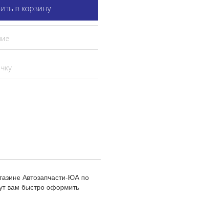
ить в корзину
ние
очку
агазине Автозапчасти-ЮА по
ут вам быстро оформить