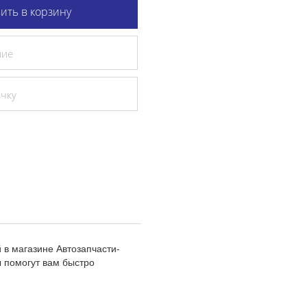
ить в корзину
ние
очку
в магазине Автозапчасти-
 помогут вам быстро