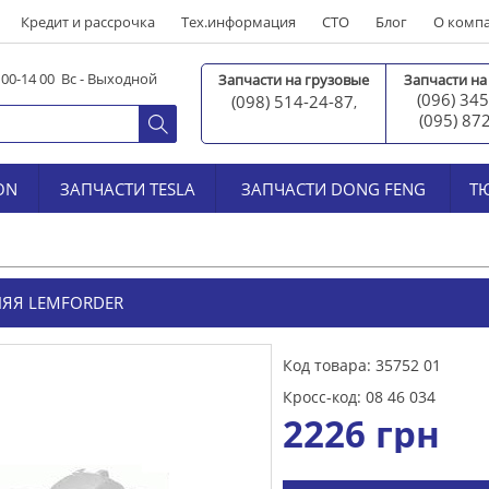
Кредит и рассрочка
Тех.информация
СТО
Блог
О комп
0 00-14 00 Вс - Выходной
Запчасти на грузовые
Запчасти на
(096) 345
(098) 514-24-87
,
(095) 87
ON
ЗАПЧАСТИ TESLA
ЗАПЧАСТИ DONG FENG
Т
НЯЯ LEMFORDER
Код товара: 35752 01
Кросс-код: 08 46 034
2226
грн