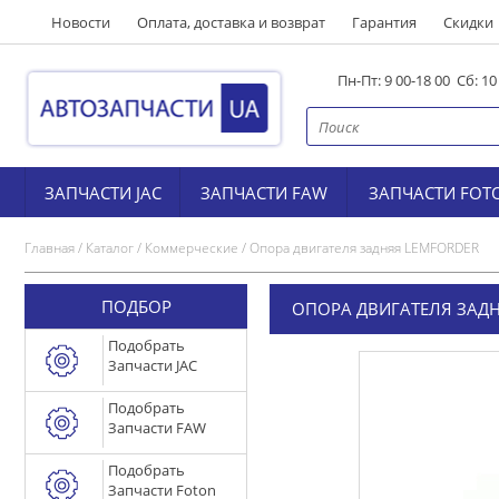
Новости
Оплата, доставка и возврат
Гарантия
Скидки
Пн-Пт: 9 00-18 00 Сб: 1
ЗАПЧАСТИ JAC
ЗАПЧАСТИ FAW
ЗАПЧАСТИ FOT
Главная
/
Каталог
/
Коммерческие
/
Опора двигателя задняя LEMFORDER
ПОДБОР
ОПОРА ДВИГАТЕЛЯ ЗАД
Подобрать
Запчасти JAC
Подобрать
Запчасти FAW
Подобрать
Запчасти Foton