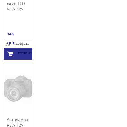
ламп LED
R5W 12V
5W M TECH
143
грн
Сравнение
В
Рассрочку
Добавить в
корзину
Автолампа
R5W 12V