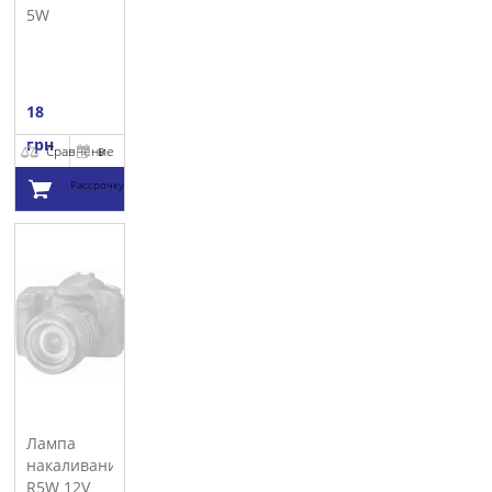
5W
MOTRIO
18
грн
Сравнение
В
Рассрочку
Добавить в
корзину
Лампа
накаливания
R5W 12V