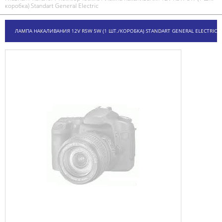
коробка) Standart General Electric
ЛАМПА НАКАЛИВАНИЯ 12V R5W 5W (1 ШТ./КОРОБКА) STANDART GENERAL ELECTRIC