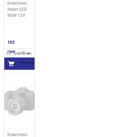
Комплект
ламп LED
R5W 12V
5W M TECH
102
грн
Сравнение
В
Рассрочку
Добавить в
корзину
Комплект