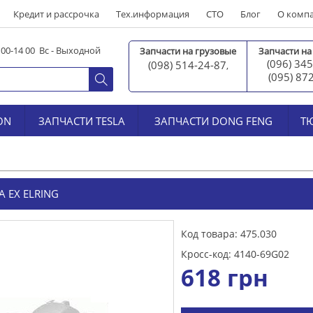
Кредит и рассрочка
Тех.информация
СТО
Блог
О комп
0 00-14 00 Вс - Выходной
Запчасти на грузовые
Запчасти на
(096) 345
(098) 514-24-87
,
(095) 87
ON
ЗАПЧАСТИ TESLA
ЗАПЧАСТИ DONG FENG
Т
 EX ELRING
Код товара: 475.030
Кросс-код: 4140-69G02
618
грн