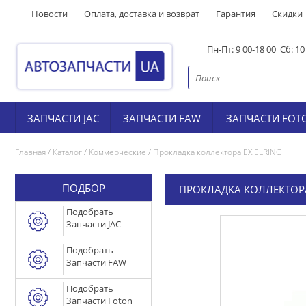
Новости
Оплата, доставка и возврат
Гарантия
Скидки
Пн-Пт: 9 00-18 00 Сб: 1
ЗАПЧАСТИ JAC
ЗАПЧАСТИ FAW
ЗАПЧАСТИ FOT
Главная
/
Каталог
/
Коммерческие
/
Прокладка коллектора EX ELRING
ПОДБОР
ПРОКЛАДКА КОЛЛЕКТОРА
Подобрать
Запчасти JAC
Подобрать
Запчасти FAW
Подобрать
Запчасти Foton