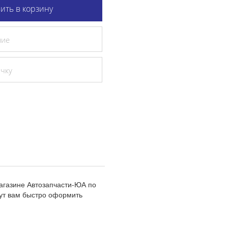
ить в корзину
ние
очку
агазине Автозапчасти-ЮА по
ут вам быстро оформить