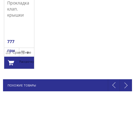
Прокладка
клап.
крышки
VICTOR
REINZ
777
грн
Сравнение
В
Рассрочку
Добавить в
ПОХОЖИЕ ТОВАРЫ
корзину