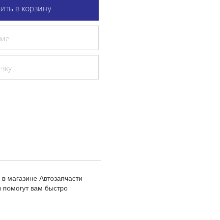
ить в корзину
ние
очку
в магазине Автозапчасти-
 помогут вам быстро