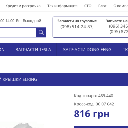
Кредит и рассрочка
Тех.информация
СТО
Блог
О комп
0 00-14 00 Вс - Выходной
Запчасти на грузовые
Запчасти на
(096) 345
(098) 514-24-87
,
(095) 87
ON
ЗАПЧАСТИ TESLA
ЗАПЧАСТИ DONG FENG
Т
 КРЫШКИ ELRING
Код товара: 469.440
Кросс-код: 06 07 642
816
грн