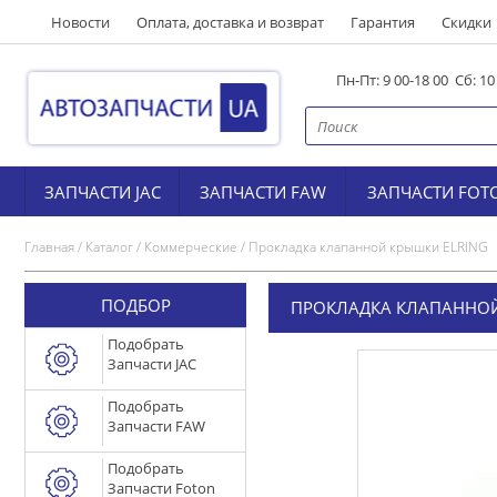
Новости
Оплата, доставка и возврат
Гарантия
Скидки
Пн-Пт: 9 00-18 00 Сб: 1
ЗАПЧАСТИ JAC
ЗАПЧАСТИ FAW
ЗАПЧАСТИ FOT
Главная
/
Каталог
/
Коммерческие
/
Прокладка клапанной крышки ELRING
ПОДБОР
ПРОКЛАДКА КЛАПАННОЙ
Подобрать
Запчасти JAC
Подобрать
Запчасти FAW
Подобрать
Запчасти Foton