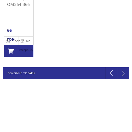
OM364-366
VICTOR
REINZ
66
грн
Сравнение
В
Рассрочку
Добавить в
ПОХОЖИЕ ТОВАРЫ
корзину