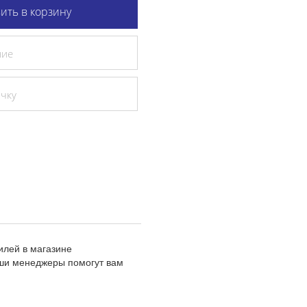
ить в корзину
ние
очку
илей в магазине
аши менеджеры помогут вам