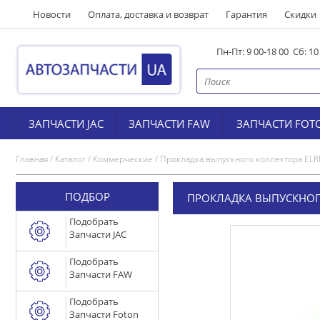
Новости
Оплата, доставка и возврат
Гарантия
Скидки
Пн-Пт: 9 00-18 00 Сб: 1
ЗАПЧАСТИ JAC
ЗАПЧАСТИ FAW
ЗАПЧАСТИ FOT
Главная
/
Каталог
/
Коммерческие
/
Прокладка выпускного коллектора ELR
ПОДБОР
ПРОКЛАДКА ВЫПУСКНОГ
Подобрать
Запчасти JAC
Подобрать
Запчасти FAW
Подобрать
Запчасти Foton