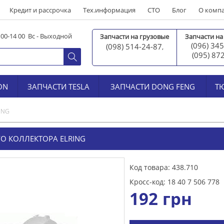
Кредит и рассрочка
Тех.информация
СТО
Блог
О комп
0 00-14 00 Вс - Выходной
Запчасти на грузовые
Запчасти на
(096) 345
(098) 514-24-87
,
(095) 87
ON
ЗАПЧАСТИ TESLA
ЗАПЧАСТИ DONG FENG
Т
ING
О КОЛЛЕКТОРА ELRING
Код товара: 438.710
Кросс-код: 18 40 7 506 778
192
грн