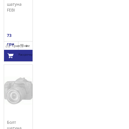
шатуна
FEBI
73
грн
Сравнение
В
Рассрочку
Добавить в
корзину
Болт
шатуна