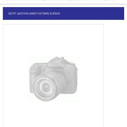
БОЛТ ШАТУНА (M8X1X47MM) ELRING