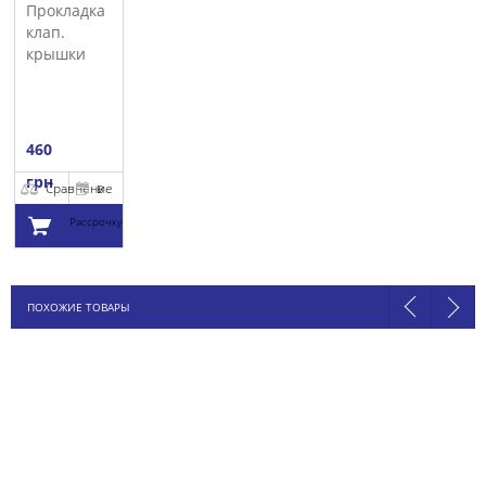
Прокладка
клап.
крышки
VICTOR
REINZ
460
грн
Сравнение
В
Рассрочку
Добавить в
ПОХОЖИЕ ТОВАРЫ
корзину