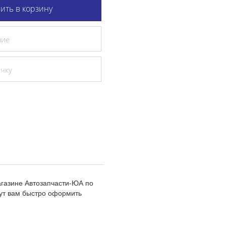
ить в корзину
ние
очку
агазине Автозапчасти-ЮА по
ут вам быстро оформить