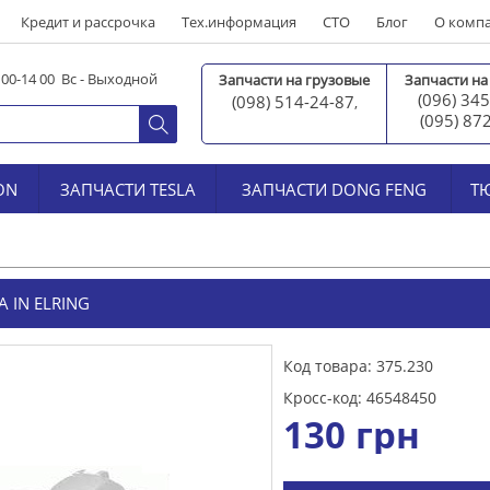
Кредит и рассрочка
Тех.информация
СТО
Блог
О комп
0 00-14 00 Вс - Выходной
Запчасти на грузовые
Запчасти на
(096) 345
(098) 514-24-87
,
(095) 87
ON
ЗАПЧАСТИ TESLA
ЗАПЧАСТИ DONG FENG
Т
 IN ELRING
Код товара: 375.230
Кросс-код: 46548450
130
грн