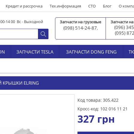
Кредит и рассрочка
Тех.информация
СТО
Блог
О комп
0 00-14 00 Вс - Выходной
Запчасти на грузовые
Запчасти на
(096) 345
(098) 514-24-87
,
(095) 87
ON
ЗАПЧАСТИ TESLA
ЗАПЧАСТИ DONG FENG
Т
 КРЫШКИ ELRING
Код товара: 305.422
Кросс-код: 102 016 11 21
327
грн