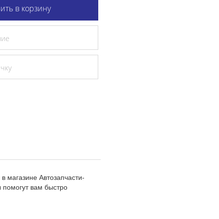
ить в корзину
ние
очку
в магазине Автозапчасти-
 помогут вам быстро