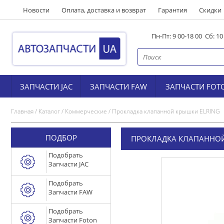
Новости
Оплата, доставка и возврат
Гарантия
Скидки
Пн-Пт: 9 00-18 00 Сб: 1
ЗАПЧАСТИ JAC
ЗАПЧАСТИ FAW
ЗАПЧАСТИ FOT
Главная
/
Каталог
/
Коммерческие
/
Прокладка клапанной крышки ELRING
ПОДБОР
ПРОКЛАДКА КЛАПАННОЙ
Подобрать
Запчасти JAC
Подобрать
Запчасти FAW
Подобрать
Запчасти Foton