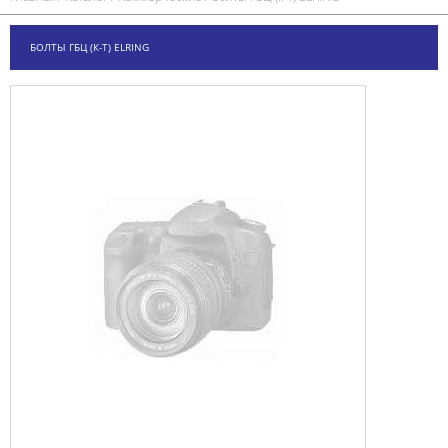
БОЛТЫ ГБЦ (К-Т) ELRING