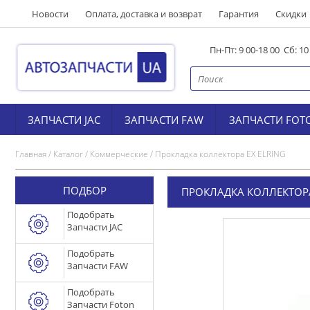
Новости
Оплата, доставка и возврат
Гарантия
Скидки
Пн-Пт: 9 00-18 00 Сб: 1
ЗАПЧАСТИ JAC
ЗАПЧАСТИ FAW
ЗАПЧАСТИ FOT
Главная
/
Каталог
/
Коммерческие
/
Прокладка коллектора EX ELRING
ПОДБОР
ПРОКЛАДКА КОЛЛЕКТОРА
Подобрать
Запчасти JAC
Подобрать
Запчасти FAW
Подобрать
Запчасти Foton