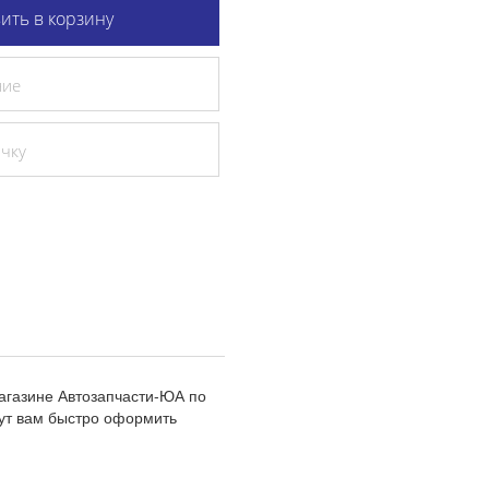
ить в корзину
ние
очку
агазине Автозапчасти-ЮА по
ут вам быстро оформить