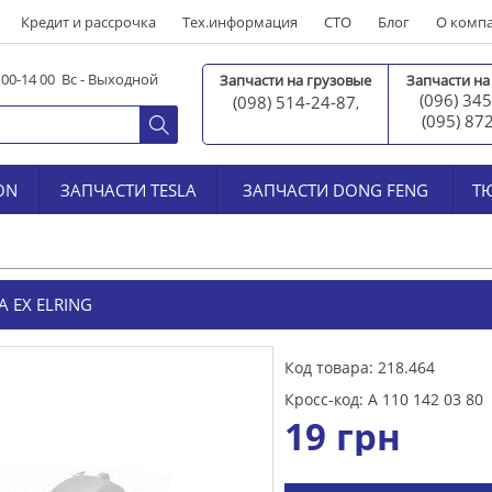
Кредит и рассрочка
Тех.информация
СТО
Блог
О комп
0 00-14 00 Вс - Выходной
Запчасти на грузовые
Запчасти на
(096) 345
(098) 514-24-87
,
(095) 87
ON
ЗАПЧАСТИ TESLA
ЗАПЧАСТИ DONG FENG
Т
 EX ELRING
Код товара: 218.464
Кросс-код: A 110 142 03 80
19
грн