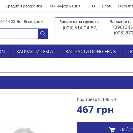
Кредит и рассрочка
Тех.информация
СТО
Блог
О комп
0 00-14 00 Вс - Выходной
Запчасти на грузовые
Запчасти на
(096) 345
(098) 514-24-87
,
(095) 87
ON
ЗАПЧАСТИ TESLA
ЗАПЧАСТИ DONG FENG
Т
Код товара: 136.570
467
грн
Добав