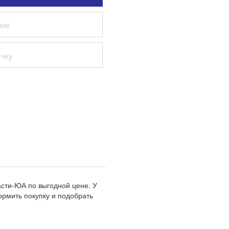
ние
очку
асти-ЮА по выгодной цене. У
рмить покупку и подобрать