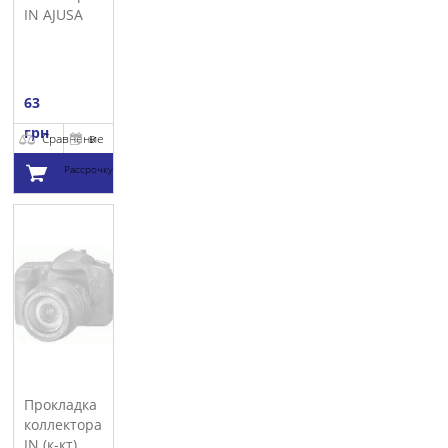
IN AJUSA
63
грн
Сравнение
В
Рассрочку
Добавить в
корзину
Прокладка
коллектора
IN (к-кт)