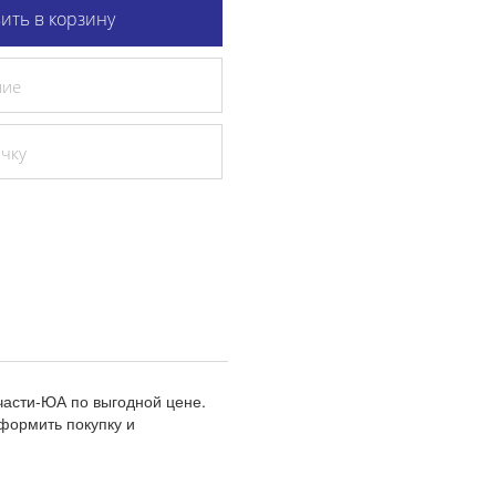
ить в корзину
ние
очку
части-ЮА по выгодной цене.
формить покупку и