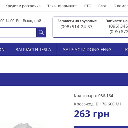
Кредит и рассрочка
Тех.информация
СТО
Блог
О комп
0 00-14 00 Вс - Выходной
Запчасти на грузовые
Запчасти на
(096) 345
(098) 514-24-87
,
(095) 87
ON
ЗАПЧАСТИ TESLA
ЗАПЧАСТИ DONG FENG
Т
Код товара: 036.164
Кросс-код: D 176 600 M1
263
грн