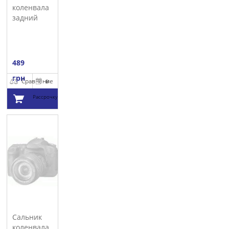
коленвала
задний
ELRING
489
грн
Сравнение
В
Рассрочку
Добавить в
корзину
Сальник
коленвала