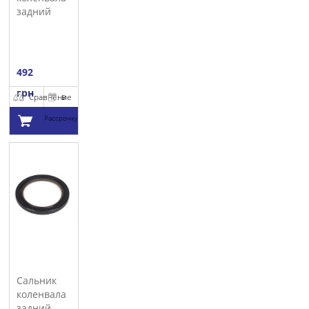
задний
VICTOR
REINZ
492
грн
Сравнение
В
Рассрочку
Добавить в
корзину
Сальник
коленвала
задний