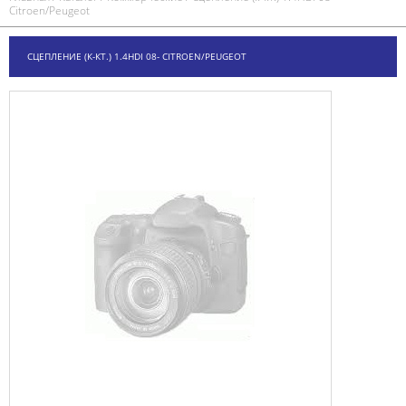
Citroen/Peugeot
СЦЕПЛЕНИЕ (К-КТ.) 1.4HDI 08- CITROEN/PEUGEOT