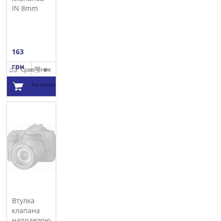
IN 8mm
KOLBENSCHMIDT
163
грн
Сравнение
В
Рассрочку
Добавить в
корзину
Втулка
клапана
направляющая