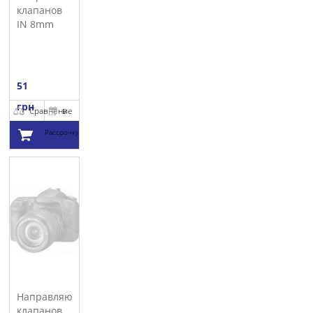
клапанов
IN 8mm
FRECCIA
51
грн
Сравнение
В
Рассрочку
Добавить в
корзину
Направляющая
клапанов